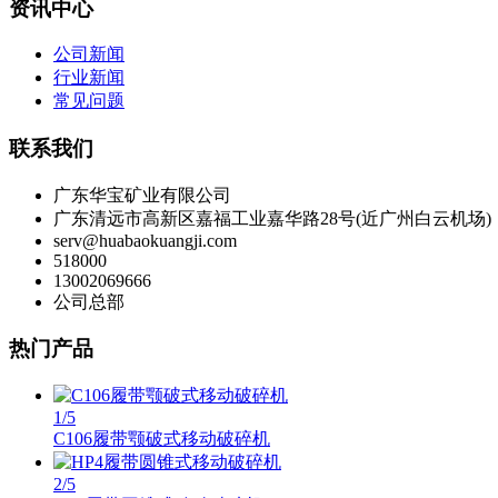
资讯中心
公司新闻
行业新闻
常见问题
联系我们
广东华宝矿业有限公司
广东清远市高新区嘉福工业嘉华路28号(近广州白云机场)
serv@huabaokuangji.com
518000
13002069666
公司总部
热门产品
1
/5
C106履带颚破式移动破碎机
2
/5