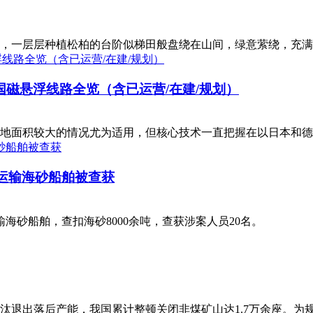
山场，一层层种植松柏的台阶似梯田般盘绕在山间，绿意萦绕，充
资！中国磁悬浮线路全览（含已运营/在建/规划）
地面积较大的情况尤为适用，但核心技术一直把握在以日本和德
法运输海砂船舶被查获
海砂船舶，查扣海砂8000余吨，查获涉案人员20名。
汰退出落后产能，我国累计整顿关闭非煤矿山达1.7万余座。为