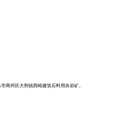
商洛市商州区大荆镇西峪建筑石料用灰岩矿。