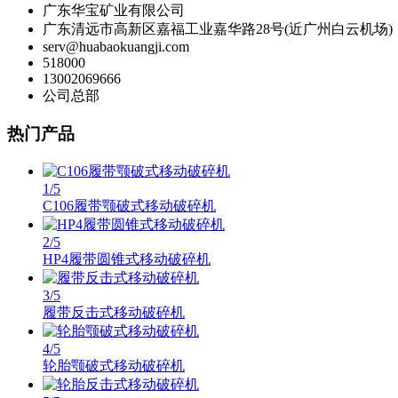
广东华宝矿业有限公司
广东清远市高新区嘉福工业嘉华路28号(近广州白云机场)
serv@huabaokuangji.com
518000
13002069666
公司总部
热门产品
1
/5
C106履带颚破式移动破碎机
2
/5
HP4履带圆锥式移动破碎机
3
/5
履带反击式移动破碎机
4
/5
轮胎颚破式移动破碎机