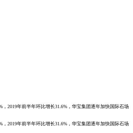
，2019年前半年环比增长31.6%，华宝集团逐年加快国际石场
，2019年前半年环比增长31.6%，华宝集团逐年加快国际石场