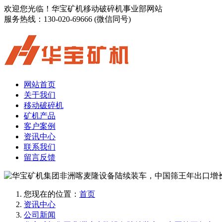
欢迎您光临！华宝矿机移动破碎机事业部网站
服务热线：
130-020-69666 (微信同号)
网站首页
关于我们
移动破碎机
矿机产品
客户案例
资讯中心
联系我们
留言反馈
您现在的位置：
首页
资讯中心
公司新闻