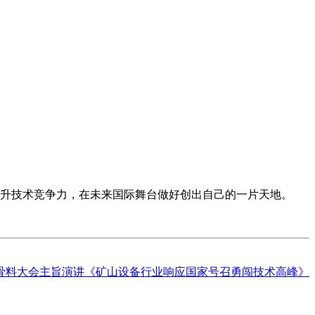
提升技术竞争力，在未来国际舞台做好创出自己的一片天地。
骨料大会主旨演讲《矿山设备行业响应国家号召勇闯技术高峰》