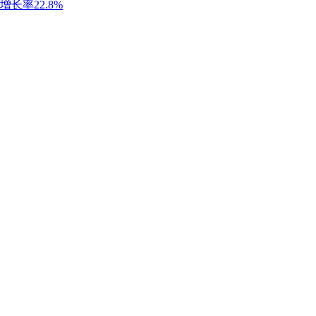
长率22.8%