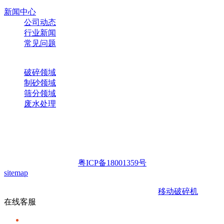
新闻中心
公司动态
行业新闻
常见问题
解决方案
破碎领域
制砂领域
筛分领域
废水处理
咨询热线：130-020-69666
华宝客服
微信订阅
版权所有：华宝矿机
粤ICP备18001359号
sitemap
华宝矿机集团移动破事业部专业
移动破碎机
设备 
在线客服