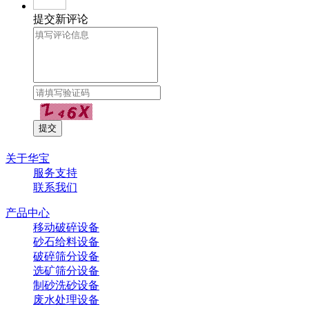
提交新评论
关于华宝
服务支持
联系我们
产品中心
移动破碎设备
砂石给料设备
破碎筛分设备
选矿筛分设备
制砂洗砂设备
废水处理设备