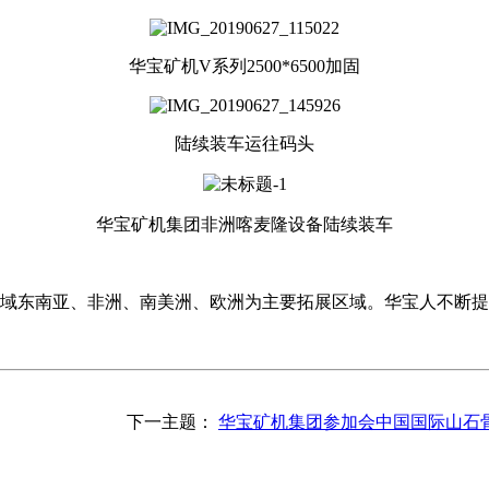
华宝矿机V系列2500*6500加固
陆续装车运往码头
华宝矿机集团非洲喀麦隆设备陆续装车
区域东南亚、非洲、南美洲、欧洲为主要拓展区域。华宝人不断
下一主题：
华宝矿机集团参加会中国国际山石