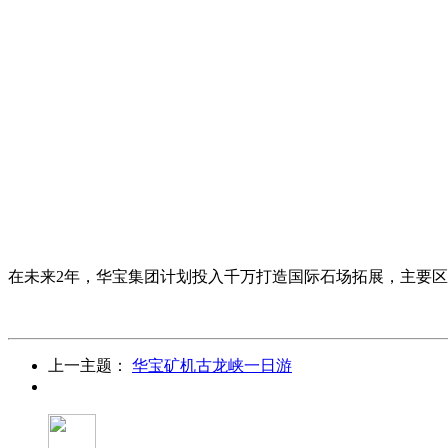
在未来2年，华宝集团计划投入千万打造国际石场拓展，主要
上一主题：
华宝矿机古龙峡一日游