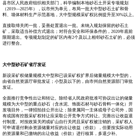
县市区人民政府组织相关部门，科学编制本地砂石土开采专项规划
（2019—2025年），以市州为单元，布局一批大中型砂石土矿和骨
料、墙体材料生产示范基地，大中型规模采矿权比例提升至30%以上。
直接取缔关闭一批，妥善处置退出一批。未纳入规划保留的砂石土
矿，采取适当补偿方式退出；对符合安全和环保条件的，2020年底前
限期退出。专项规划划定的矿区内有2个及以上相邻砂石土矿的，必须
进行整合。
大中型砂石矿省厅发证
新设采矿权储量规模大中型和已设采矿权扩界后储量规模大中型的，
由省自然资源厅审批发证；小型及以下的，由市州自然资源部门审批
发证。
全面推行竞争性出让和转让。除经省人民政府批准可协议出让的储量
规模为大中型的重点砂石（含水泥、饰面石材与砂石骨料一体化）开
发项目外，一律招拍挂公开出让；除隶属同一主体或母子公司外，国
有或国有控股采矿权转让应采取公开竞争方式转让。
完善出让收益退
付制度。对按政策关闭或矿山自行关闭且采矿权被注销的，采矿权人
可申请退付剩余资源储量对应的出让收益（价款），但要按实际动用
的资源量和已缴纳的出让收益（价款）进行核算，多退少补。