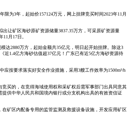
限为3年，起始价157124万元，网上挂牌竞买时间2023年11月
出让矿区海砂原矿资源储量3837.35万方，可采原矿资源量
年11月17日。
规模达2880万方，起始金额共35亿元，明日起开始挂牌。除这3
近1.4亿方海砂估值超37亿元！广东已有近5亿方海砂资源待
中应按要求落实好安全作业措施，采用3艘工作效率为1500m³/h
与竞买的，在竞得海域使用权和采矿权后需军事部门出具同意其
需提供中华人民共和国境内银行或分支机构出具的有效资信证
，在矿区内配备专用的监管监测及救援设备设施，开发应用矿区