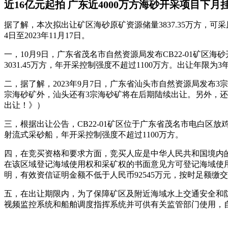
近16亿元起拍 广东近4000万方海砂开采项目下月
据了解，本次拟出让矿区海砂原矿资源储量3837.35万方，可采原
4日至2023年11月17日。
一，10月9日，广东省茂名市自然资源局发布CB22-01矿区
3031.45万方，年开采控制强度不超过1100万方。出让年限为3年，
二，据了解，2023年9月7日，广东省汕头市自然资源局发布3宗
宗海砂矿外，汕头还有3宗海砂矿将在后期陆续出让。另外，还有
出让！》）
三，根据出让公告，CB22-01矿区位于广东省茂名市电白区放鸡
射流式采砂船，年开采控制强度不超过1100万方。
四，在竞买资格和要求方面，竞买人应是中华人民共和国境内
在该区域登记海域使用权和采矿权的书面意见方可登记海域使
明，有效资信证明金额不低于人民币92545万元，按时足额缴交竞
五，在出让期限内，为了保障矿区及附近海域水上交通安全和
视频监控系统和船舶调度指挥系统并可供有关监管部门使用，