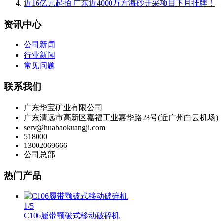
近16亿元起拍 广东近4000万方海砂开采项目下月挂牌！
资讯中心
公司新闻
行业新闻
常见问题
联系我们
广东华宝矿业有限公司
广东清远市高新区嘉福工业嘉华路28号(近广州白云机场)
serv@huabaokuangji.com
518000
13002069666
公司总部
热门产品
1
/5
C106履带颚破式移动破碎机