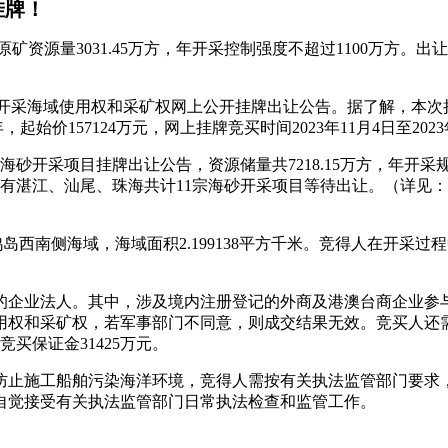
挂牌！
矿资源量3031.45万方，年开采控制强度不超过1100万方。出让年
海砂开采海域使用权和采矿权网上公开挂牌出让公告。据了解，本次拟
起始价157124万元，网上挂牌竞买时间2023年11月4日至2023
海砂开采项目挂牌出让公告，资源储量共7218.15万方，年开采
湛江、汕尾、珠海共计11宗海砂开采项目等待出让。（详见：《
岛西南侧海域，海域面积2.199138平方千米。竞得人在开采过程
的企业法人。其中，涉及境内注册登记的外商及港澳台商企业参
用权和采矿权，若军事部门不同意，则成交结果无效。竞买人还
买保证金31425万元。
防止施工船舶污染海洋环境，竞得人需按有关执法监管部门要求
自觉接受有关执法监管部门日常执法检查和监管工作。