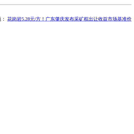
题：
花岗岩5.28元/方！广东肇庆发布采矿权出让收益市场基准价