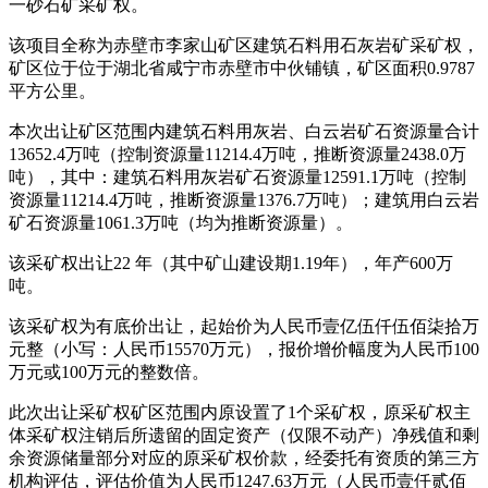
一砂石矿采矿权。
该项目全称为赤壁市李家山矿区建筑石料用石灰岩矿采矿权，
矿区位于位于湖北省咸宁市赤壁市中伙铺镇，矿区面积0.9787
平方公里。
本次出让矿区范围内建筑石料用灰岩、白云岩矿石资源量合计
13652.4万吨（控制资源量11214.4万吨，推断资源量2438.0万
吨），其中：建筑石料用灰岩矿石资源量12591.1万吨（控制
资源量11214.4万吨，推断资源量1376.7万吨）；建筑用白云岩
矿石资源量1061.3万吨（均为推断资源量）。
该采矿权出让22 年（其中矿山建设期1.19年），年产600万
吨。
该采矿权为有底价出让，起始价为人民币壹亿伍仟伍佰柒拾万
元整（小写：人民币15570万元），报价增价幅度为人民币100
万元或100万元的整数倍。
此次出让采矿权矿区范围内原设置了1个采矿权，原采矿权主
体采矿权注销后所遗留的固定资产（仅限不动产）净残值和剩
余资源储量部分对应的原采矿权价款，经委托有资质的第三方
机构评估，评估价值为人民币1247.63万元（人民币壹仟贰佰