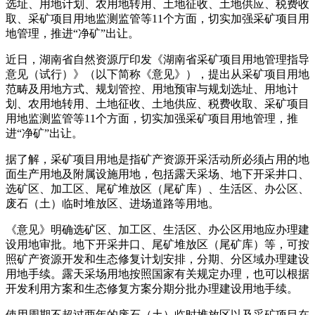
选址、用地计划、农用地转用、土地征收、土地供应、税费收
取、采矿项目用地监测监管等11个方面，切实加强采矿项目用
地管理，推进“净矿”出让。
近日，湖南省自然资源厅印发《湖南省采矿项目用地管理指导
意见（试行）》（以下简称《意见》），提出从采矿项目用地
范畴及用地方式、规划管控、用地预审与规划选址、用地计
划、农用地转用、土地征收、土地供应、税费收取、采矿项目
用地监测监管等11个方面，切实加强采矿项目用地管理，推
进“净矿”出让。
据了解，采矿项目用地是指矿产资源开采活动所必须占用的地
面生产用地及附属设施用地，包括露天采场、地下开采井口、
选矿区、加工区、尾矿堆放区（尾矿库）、生活区、办公区、
废石（土）临时堆放区、进场道路等用地。
《意见》明确选矿区、加工区、生活区、办公区用地应办理建
设用地审批。地下开采井口、尾矿堆放区（尾矿库）等，可按
照矿产资源开发和生态修复计划安排，分期、分区域办理建设
用地手续。露天采场用地按照国家有关规定办理，也可以根据
开发利用方案和生态修复方案分期分批办理建设用地手续。
使用周期不超过两年的废石（土）临时堆放区以及采矿项目在