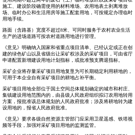
施工、建设阶段确需使用的材料堆场、农用地表土剥离堆放
场、临时办公和生活用房等施工配套用地，可按规定办理临时
用地手续。
路面（含路基）宽度不超过8米、可同时服务于农村农业生活
生产的进场道路可按农村道路用地进行管理。
《意见》明确纳入国家和省重点项目清单、已经认定或正在创
建的绿色矿山以及省级出让采矿权涉及的采矿项目，可由省厅
申请配置新增建设用地计划指标，或批准预支腾退指标。
采矿企业将存量采矿项目用地复垦为可长期稳定利用耕地的，
可用于本企业自有采矿项目的耕地占补平衡。
采矿项目用地全部位于国土空间总体规划确定的城市和村庄、
集镇建设用地范围内的，由县级人民政府组织拟订农用地转用
方案，报批准该总体规划的人民政府批准；涉及将耕地转为建
设用地的，报省人民政府批准。
《意见》要求各级自然资源主管部门应采用卫星遥感、铁塔视
频等手段，加强对采矿项目用地的监测监管。