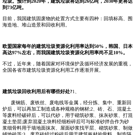
垃圾。预计到2020年，建筑垃圾将达到26亿吨，2030年更将达
到73亿吨。
目前，我国建筑固废物的处置方式主要有四种：回填标高、围
海造地、堆山造景和回收利用。
欧盟国家每年的建筑垃圾资源化利用率达到50%，韩国、日本
高达97%左右，而我国建筑垃圾资源化利用率尚不足10%。
不过，近年来，随着国家对环境保护及循环经济发展的重视，
全国各省市建筑垃圾资源化利用工作逐渐开展。
建筑垃圾回收利用后有哪些好处?
1、
废钢筋、废铁丝、废电线等金属，经分拣、集中、重新回
炉后，可以再加工制造成各种规格的钢材;2、砖、石、混凝土
等废料经破碎后，可以代砂，用于砌筑砂浆、抹灰砂浆、打混
凝土垫层;废弃混凝土块料经细粉碎后可与标准砂拌合作为砂
浆细骨料用于墙地面抹灰、屋面砂浆找平层、砌筑砂浆、制做
铺地砖等;3、废弃砖经过粉碎后用于建筑板材的骨料，制造隔