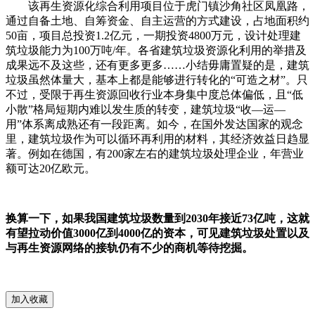
该再生资源化综合利用项目位于虎门镇沙角社区凤凰路，
通过自备土地、自筹资金、自主运营的方式建设，占地面积约
50亩，项目总投资1.2亿元，一期投资4800万元，设计处理建
筑垃圾能力为100万吨/年。各省建筑垃圾资源化利用的举措及
成果远不及这些，还有更多更多……小结毋庸置疑的是，建筑
垃圾虽然体量大，基本上都是能够进行转化的“可造之材”。只
不过，受限于再生资源回收行业本身集中度总体偏低，且“低
小散”格局短期内难以发生质的转变，建筑垃圾“收—运—
用”体系离成熟还有一段距离。如今，在国外发达国家的观念
里，建筑垃圾作为可以循环再利用的材料，其经济效益日趋显
著。例如在德国，有200家左右的建筑垃圾处理企业，年营业
额可达20亿欧元。
换算一下，如果我国建筑垃圾数量到2030年接近73亿吨，这就
有望拉动价值3000亿到4000亿的资本，可见建筑垃圾处置以及
与再生资源网络的接轨仍有不少的商机等待挖掘。