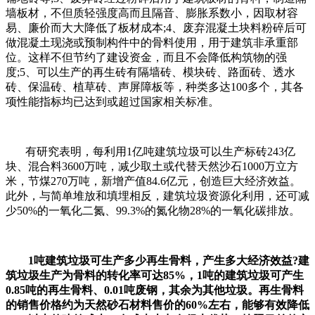
墙板材，不但质轻强度高而且隔音、膨胀系数小，因取材容
易、廉价而大大降低了板材成本;4、废弃混凝土块料粉碎后可
做混凝土现浇或预制构件中的骨料使用，用于建筑非承重部
位。这样不但节约了建设资金，而且不会降低构筑物的强
度;5、可以生产的再生砖有隔墙砖、模块砖、路面砖、透水
砖、保温砖、植草砖、声屏障板等，种类多达100多个，其各
项性能指标均已达到或超过国家相关标准。
有研究表明，每利用1亿吨建筑垃圾可以生产标砖243亿
块、混合料3600万吨，减少取土或代替天然沙石1000万立方
米，节煤270万吨，新增产值84.6亿元，创造巨大经济效益。
此外，与简单堆放和填埋相反，建筑垃圾资源化利用，还可减
少50%的一氧化二氮、99.3%的氮化物28%的一氧化碳排放。
1吨建筑垃圾可生产多少再生骨料，产生多大经济效益?建
筑垃圾生产为骨料的转化率可达85%，1吨的建筑垃圾可产生
0.85吨的再生骨料、0.01吨废钢，其余为其他垃圾。再生骨料
的销售价格约为天然砂石材料售价的60%左右，能够有效降低