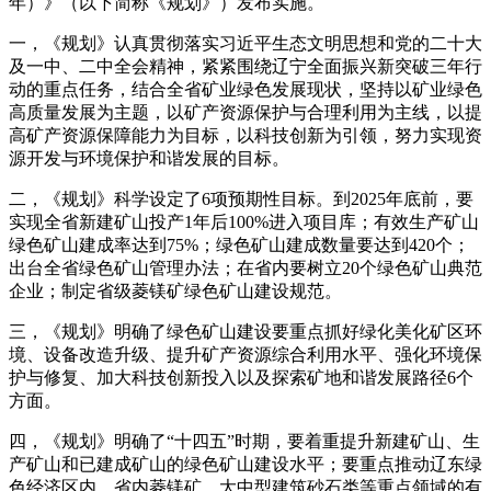
年）》（以下简称《规划》）发布实施。
一，《规划》认真贯彻落实习近平生态文明思想和党的二十大
及一中、二中全会精神，紧紧围绕辽宁全面振兴新突破三年行
动的重点任务，结合全省矿业绿色发展现状，坚持以矿业绿色
高质量发展为主题，以矿产资源保护与合理利用为主线，以提
高矿产资源保障能力为目标，以科技创新为引领，努力实现资
源开发与环境保护和谐发展的目标。
二，《规划》科学设定了6项预期性目标。到2025年底前，要
实现全省新建矿山投产1年后100%进入项目库；有效生产矿山
绿色矿山建成率达到75%；绿色矿山建成数量要达到420个；
出台全省绿色矿山管理办法；在省内要树立20个绿色矿山典范
企业；制定省级菱镁矿绿色矿山建设规范。
三，《规划》明确了绿色矿山建设要重点抓好绿化美化矿区环
境、设备改造升级、提升矿产资源综合利用水平、强化环境保
护与修复、加大科技创新投入以及探索矿地和谐发展路径6个
方面。
四，《规划》明确了“十四五”时期，要着重提升新建矿山、生
产矿山和已建成矿山的绿色矿山建设水平；要重点推动辽东绿
色经济区内、省内菱镁矿、大中型建筑砂石类等重点领域的有