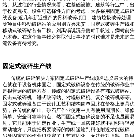
站。从过往的行业情况来看，在基础设施、建筑等行业中，出
于投资规模、设备可选择性方面的考虑，大多采用固定式破碎
线设备;近几年新近投产的骨料破碎项目、建筑垃圾破碎处理
等项目中移动破碎站的应用则方兴未艾，固定式破碎生产线和
移动式破碎站各有千秋。刘禹锡说沉舟侧畔千帆过，病树前头
万木春。在这个新事物必将取代旧事物的时代谁才是未来的主
流设备有待考究。
固定式破碎生产线
传统的破碎解决方案固定式破碎生产线顾名思义最大的特
点就在于设备机体固定，固定式破碎设备在传统的破碎作业中
是很普遍的破碎方案，传统的固定式破碎设备有鄂式破碎站、
反击式破碎机、锤式破碎站、对辊破碎机、复合破碎机等等。
固定式破碎设备由于设计工艺和结构简单因此在价格上更具优
势，在传统的矿山、砂石厂作业使用中具有使用周期长、维修
简单、安全可靠等特点。然而固定式破碎设备的不足也显而易
见，它只能用于固定作业，生产线一旦搭建好就不能够再轻易
挪动地方，只能把所要破碎的物料运输到料仓附近才能破碎，
另外固定式的作业也决定了工艺被固化，无法针对原料、项目