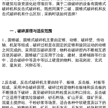
市建筑垃圾资源化处理项目等。属于二级破碎的设备有圆锥式
破碎机和反击式破碎机。既然同属于二破，圆锥式破碎机和反
击式破碎机有什么区别，采购时该如何选择?
一
，
破碎原理与适应范围
1，圆锥破。圆锥式破碎机主要由定锥、动锥、破碎壁、传动
轴、机架等组成，破碎过程是在固定的定锥和旋回运动的动锥
之间完成的。采用层压破碎原理，物料在破碎腔内不断相互挤
压使其破碎。圆锥破广泛应用于冶金、建材、道桥铺路等行业
中，适合破碎中等及中等以上硬度的物料。如花岗岩、玄武
岩、凝灰岩、河卵石等。
2.反击破。反击式破碎机主要由转子、板锤、反击板、衬板等
组成。采用冲击破碎原理。破碎过程是物料在板锤和反击板的
不断撞击下破碎，直至破碎到出料粒度从出料口排出。反击破
广泛适用于建筑垃圾破碎、砂石料场、矿山开采、煤矿开采、
混凝土搅拌站、干粉砂浆等场景。适合各种中软硬度及以下的
韧性小、较脆的石料、矿石，如石灰石、石灰岩、砖块和混凝