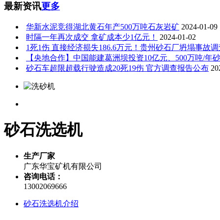
最新资讯
更多
华新水泥竞得湖北黄石年产500万吨石灰岩矿
2024-01-09
时隔一年再次成交 拿矿成本少1亿元！
2024-01-02
1死1伤 直接经济损失186.6万元！贵州砂石厂坍塌事故
【央地合作】中国能建葛洲坝投资10亿元、500万吨/年
砂石车超限超载行驶造成20死19伤 官方调查报告公布
20
砂石洗选机
生产厂家
广东华宝矿机有限公司
咨询电话：
13002069666
砂石洗选机介绍