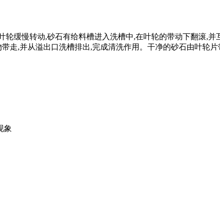
轮缓慢转动,砂石有给料槽进入洗槽中,在叶轮的带动下翻滚,并互
物带走,并从溢出口洗槽排出,完成清洗作用。干净的砂石由叶轮片
现象