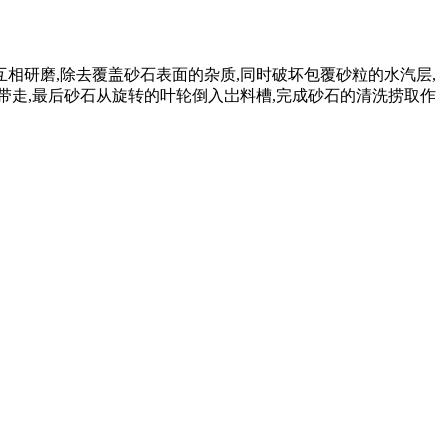
相研磨,除去覆盖砂石表面的杂质,同时破坏包覆砂粒的水汽层,
带走,最后砂石从旋转的叶轮倒入岀料槽,完成砂石的清洗捞取作