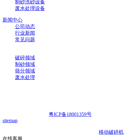
制砂洗砂设备
废水处理设备
新闻中心
公司动态
行业新闻
常见问题
解决方案
破碎领域
制砂领域
筛分领域
废水处理
咨询热线：130-020-69666
华宝客服
微信订阅
版权所有：华宝矿机
粤ICP备18001359号
sitemap
华宝矿机集团移动破事业部专业
移动破碎机
设备 
在线客服