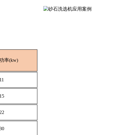
功率(kw)
11
15
22
30